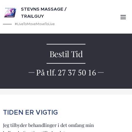
STEVNS MASSAGE /
TRAILGUY
#LiveToMoveMoveToLive
Bestil Tid
På tlf. 27 37 50 16
TIDEN ER VIGTIG
Jeg tilbyder behandlinger i det omfang min