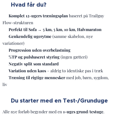
Hvad får du?
📦
✔
Komplet 12-ugers træningsplan
baseret på Trailguy
Flow-strukturen
✔
Perfekt til Sofa → 5 km, 5 km, 10 km, Halvmaraton
✔
Genkendelig ugerytme
(samme skabelon, nye
variationer)
✔
Progression uden overbelastning
✔
%TP og pulsbaseret styring
(ingen gætteri)
✔
Negativ split som standard
✔
Variation uden kaos
– aldrig to identiske pas i træk
✔
Træning til rigtige mennesker
med job, børn, sygdom,
liv
Du starter med en Test-/Grunduge
🧪
Alle nye forløb begynder med en
1-uges grund/testuge
.