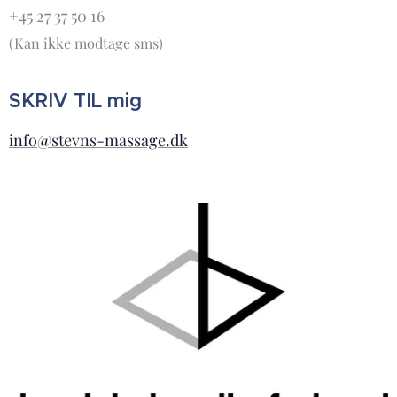
+45 27 37 50 16
(Kan ikke modtage sms)
SKRIV TIL mig
info@stevns-massage.dk