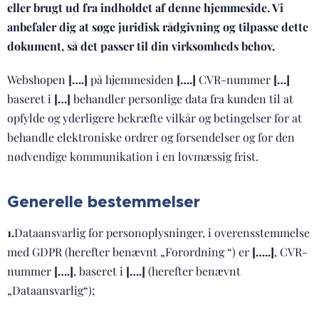
eller brugt ud fra indholdet af denne hjemmeside. Vi
anbefaler dig at søge juridisk rådgivning og tilpasse dette
dokument, så det passer til din virksomheds behov.
Webshopen
[….]
på hjemmesiden
[….]
CVR-nummer
[…]
baseret i
[…]
behandler personlige data fra kunden til at
opfylde og yderligere bekræfte vilkår og betingelser for at
behandle elektroniske ordrer og forsendelser og for den
nødvendige kommunikation i en lovmæssig frist.
Generelle bestemmelser
1.
Dataansvarlig for personoplysninger, i overensstemmelse
med GDPR (herefter benævnt „Forordning “) er
[…..]
, CVR-
nummer
[….]
, baseret i
[….]
(herefter benævnt
„Dataansvarlig“);