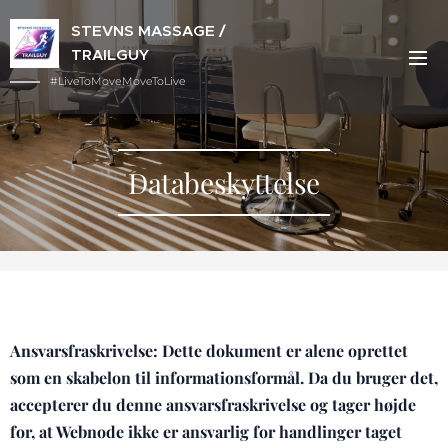
STEVNS MASSAGE /
TRAILGUY
#LiveToMoveMoveToLive
Databeskyttelse
Ansvarsfraskrivelse: Dette dokument er alene oprettet
som en skabelon til informationsformål. Da du bruger det,
accepterer du denne ansvarsfraskrivelse og tager højde
for, at Webnode ikke er ansvarlig for handlinger taget