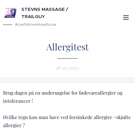
STEVNS MASSAGE /
TRAILGUY
#LiveToMoveMoveToLive
Allergitest
18-01-2022
Brug dagen på en undersøgelse for fødevareallergier og
intolerancer !
Hvilke tegn kan man have ved forsinkede allergier =skjulte
allergier ?