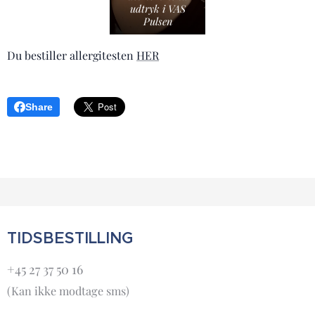
udtryk i VAS
Pulsen
Du bestiller allergitesten
HER
Share
TIDSBESTILLING
+45 27 37 50 16
(Kan ikke modtage sms)