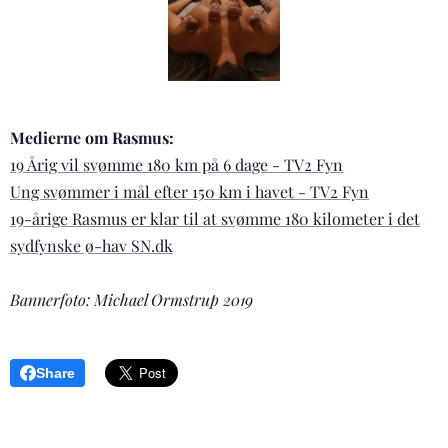
Medierne om Rasmus:
19 Årig vil svømme 180 km på 6 dage - TV2 Fyn
Ung svømmer i mål efter 150 km i havet - TV2 Fyn
19-årige Rasmus er klar til at svømme 180 kilometer i det
sydfynske ø-hav SN.dk
Bannerfoto: Michael Ormstrup 2019
Share