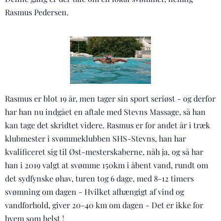
Rasmus Pedersen.
Rasmus er blot 19 år, men tager sin sport seriøst - og derfor
har han nu indgået en aftale med Stevns Massage, så han
kan tage det skridtet videre. Rasmus er for andet år i træk
klubmester i svømmeklubben SHS-Stevns, han har
kvalificeret sig til Øst-mesterskaberne, nåh ja, og så har
han i 2019 valgt at svømme 150km i åbent vand, rundt om
det sydfynske øhav, turen tog 6 dage, med 8-12 timers
svømning om dagen - Hvilket afhængigt af vind og
vandforhold, giver 20-40 km om dagen - Det er ikke for
hvem som helst !