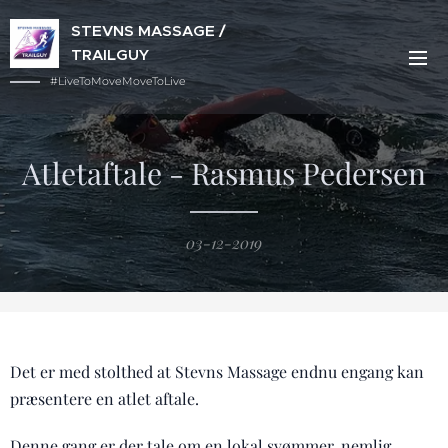
STEVNS MASSAGE /
TRAILGUY
#LiveToMoveMoveToLive
Atletaftale - Rasmus Pedersen
03-12-2019
Det er med stolthed at Stevns Massage endnu engang kan
præsentere en atlet aftale.
Denne gang er der tale om en lokal svømmer, nemlig