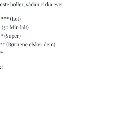
este boller, sådan cirka ever.
*** (Let)
 Min ialt)
(Super)
** (Børnene elsker dem)
**
k: