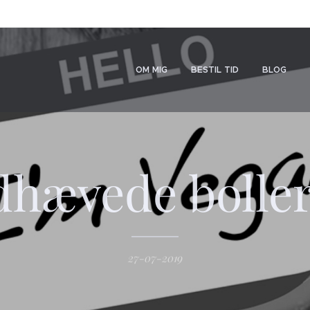
OM MIG
BESTIL TID
BLOG
dhævede boller
27-07-2019