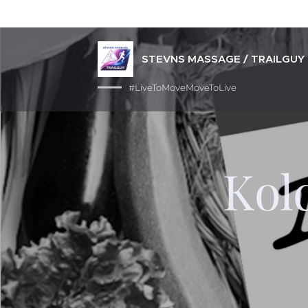
STEVNS MASSAGE / TRAILGUY
#LiveToMoveMoveToLive
Kol