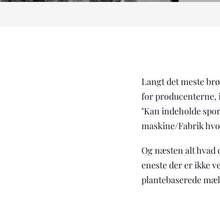
Langt det meste brød
for producenterne, 
"Kan indeholde spor 
maskine/Fabrik hvor
Og næsten alt hvad du
eneste der er ikke v
plantebaserede mæl