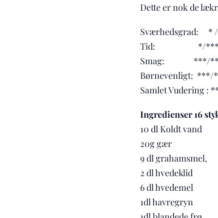
Dette er nok de lækr
Sværhedsgrad: * / 
Tid: */*** (30
Smag: ***/*** 
Børnevenligt: ***/*
Samlet Vudering : *
Ingredienser 16 sty
10 dl Koldt vand
20g gær
9 dl grahamsmel,
2 dl hvedeklid
6 dl hvedemel
1dl havregryn
1dl blandede frø