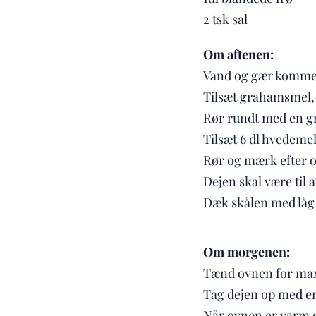
2 tsk sal
Om aftenen:
Vand og gær kommes 
Tilsæt grahamsmel, 
Rør rundt med en g
Tilsæt 6 dl hvedemel
Rør og mærk efter o
Dejen skal være til 
Dæk skålen med låg 
Om morgenen:
Tænd ovnen for max
Tag dejen op med en
Når ovnen er varm sæ