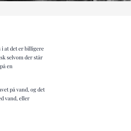
 at det er billigere
sk selvom der står
 på en
lavet på vand, og det
d vand, eller