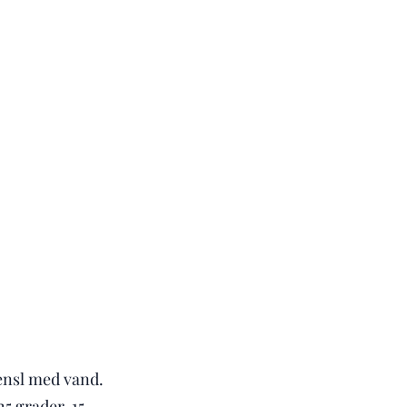
ensl med vand.
5 grader. 15