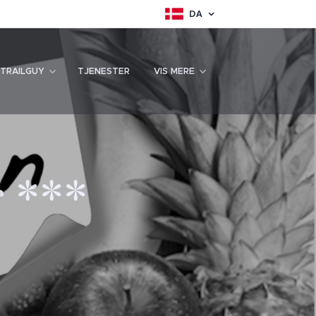
DA
TRAILGUY
TJENESTER
VIS MERE
 ***