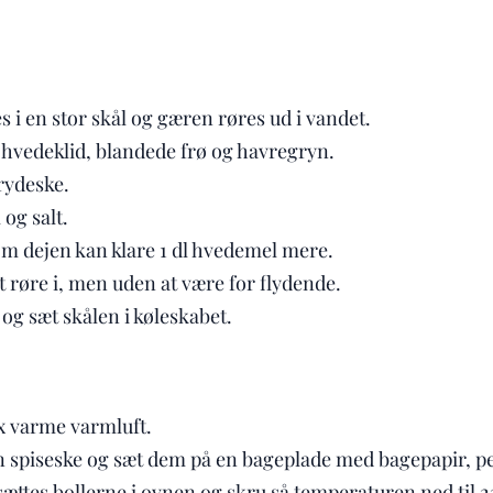
i en stor skål og gæren røres ud i vandet.
hvedeklid, blandede frø og havregryn.
rydeske.
 og salt.
m dejen kan klare 1 dl hvedemel mere.
at røre i, men uden at være for flydende.
og sæt skålen i køleskabet.
 varme varmluft.
 spiseske og sæt dem på en bageplade med bagepapir, p
ttes bollerne i ovnen og skru så temperaturen ned til 22