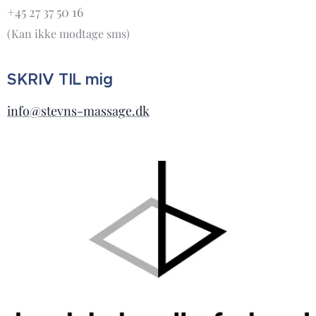
+45 27 37 50 16
(Kan ikke modtage sms)
SKRIV TIL mig
info@stevns-massage.dk