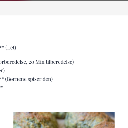
* (Let)
forberedelse, 20 Min tilberedelse)
r)
** (Børnene spiser den)
**