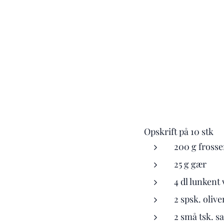
Opskrift på 10 stk
200 g frosse
25 g gær
4 dl lunkent
2 spsk. olive
2 små tsk. sa