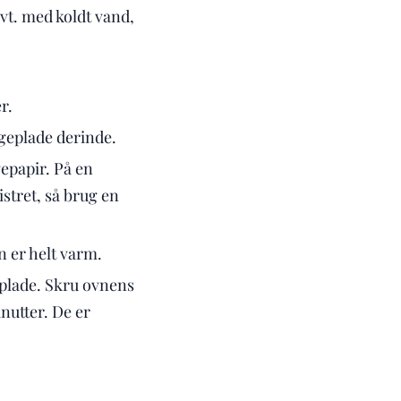
 evt. med koldt vand,
r.
ageplade derinde.
gepapir. På en
stret, så brug en
 er helt varm.
plade. Skru ovnens
nutter. De er