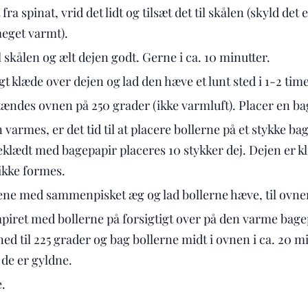
ra spinat, vrid det lidt og tilsæt det til skålen (skyld det
meget varmt).
l skålen og ælt dejen godt. Gerne i ca. 10 minutter.
t klæde over dejen og lad den hæve et lunt sted i 1-2 time
 tændes ovnen på 250 grader (ikke varmluft). Placer en b
varmes, er det tid til at placere bollerne på et stykke ba
klædt med bagepapir placeres 10 stykker dej. Dejen er kli
 ikke formes.
ene med sammenpisket æg og lad bollerne hæve, til ovnen
iret med bollerne på forsigtigt over på den varme bage
ed til 225 grader og bag bollerne midt i ovnen i ca. 20 mi
 de er gyldne.
.