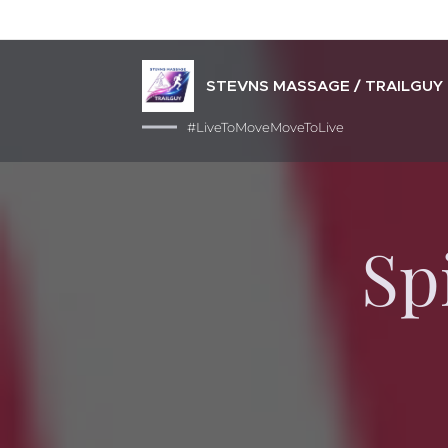
STEVNS MASSAGE / TRAILGUY
#LiveToMoveMoveToLive
Sp