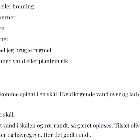
r eller honning
kerner
yn
mel
mel jeg brugte rugmel
 med vand eller plantemælk
 komme spinat i en skål. Hæld kogende vand over og lad det
n skål.
vand i skålen og rør rundt, så gæret opløses. Tilsæt olive
r og havregryn. Rør det godt rundt.