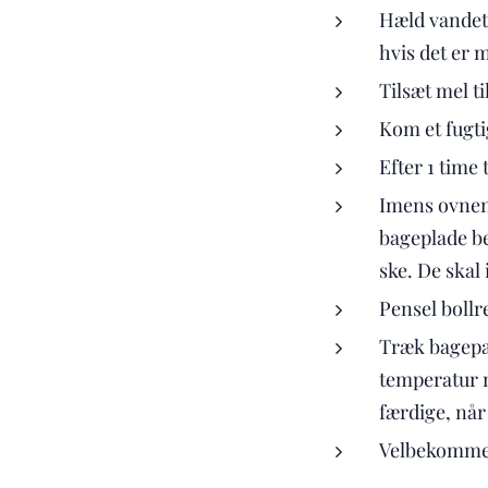
Hæld vandet f
hvis det er 
Tilsæt mel ti
Kom et fugtig
Efter 1 time
Imens ovnen 
bageplade be
ske. De skal
Pensel bollr
Træk bagepap
temperatur n
færdige, når
Velbekomme