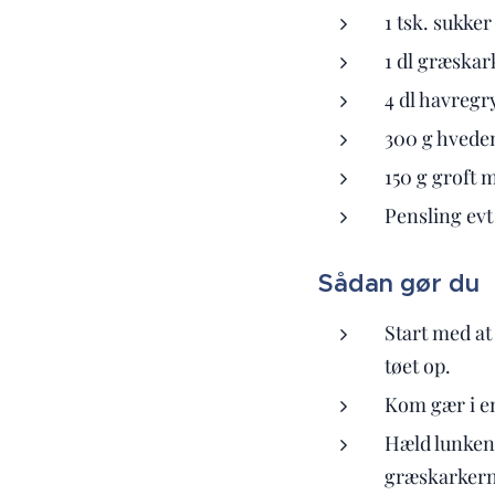
1 tsk. sukke
1 dl græskar
4 dl havregr
300 g hvede
150 g groft 
Pensling evt
Sådan gør du
Start med at
tøet op.
Kom gær i e
Hæld lunkent 
græskarkerne