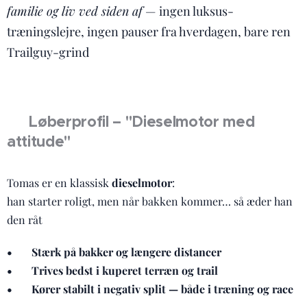
familie og liv ved siden af
— ingen luksus-
træningslejre, ingen pauser fra hverdagen, bare ren
Trailguy-grind 💪🔥
🔧 Løberprofil – "Dieselmotor med
attitude"
Tomas er en klassisk
dieselmotor
:
han starter roligt, men når bakken kommer… så æder han
den råt 😎⛰️
• ⛰️ Stærk på bakker og længere distancer
• 🌲 Trives bedst i kuperet terræn og trail
• 🔁 Kører stabilt i negativ split — både i træning og race