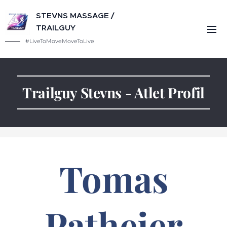
STEVNS MASSAGE /
TRAILGUY
#LiveToMoveMoveToLive
Trailguy Stevns - Atlet Profil
Tomas
Patheier