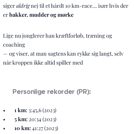
siger
aldrig
nej til et hårdt 10 km-race… især hvis der
er
bakker, mudder og mørke
😎🌑🪵
Lige nu jonglerer han kræftforløb, træning og
coaching 💉🏃‍♂️📈
— og viser, at man sagtens kan rykke sig langt, selv
når kroppen ikke altid spiller med 💪🔥
🏆 Personlige rekorder (PR):
• ⚡
1 km:
3:45,6 (2023)
• 🏃‍♂️
5 km:
20:34 (2023)
• 💨
10 km:
41:27 (2023)