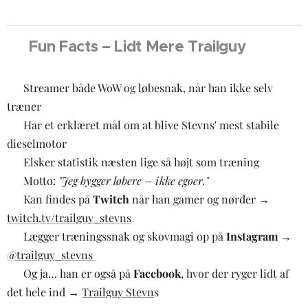
✨ Fun Facts – Lidt Mere Trailguy
✔️ Streamer både WoW og løbesnak, når han ikke selv
træner 🎮🏃‍♂️
✔️ Har et erklæret mål om at blive Stevns' mest stabile
dieselmotor ⛽💪
✔️ Elsker statistik næsten lige så højt som træning 📊❤️
✔️ Motto:
"Jeg bygger løbere – ikke egoer."
🔥
✔️ Kan findes på
Twitch
når han gamer og nørder →
twitch.tv/trailguy_stevns
🎥
✔️ Lægger træningssnak og skovmagi op på
Instagram
→
@trailguy_stevns
🌲📸
✔️ Og ja… han er også på
Facebook
, hvor der ryger lidt af
det hele ind →
Trailguy Stevn
s 💬😄