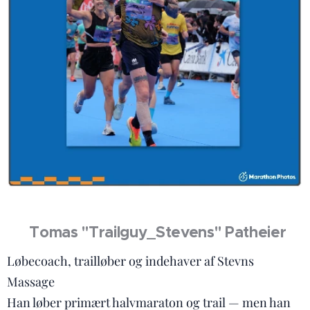
🎽 Tomas "Trailguy_Stevens" Patheier
Løbecoach, trailløber og indehaver af Stevns
Massage 🏔️💆‍♂️
Han løber primært halvmaraton og trail — men han