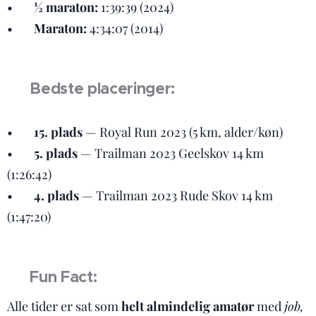
• 🏔️
½ maraton:
1:39:39 (2024)
• 🥾
Maraton:
4:34:07 (2014)
🥇 Bedste placeringer:
• 👑
15. plads
— Royal Run 2023 (5 km, alder/køn)
• 🥇
5. plads
— Trailman 2023 Geelskov 14 km
(1:26:42)
• 🥈
4. plads
— Trailman 2023 Rude Skov 14 km
(1:47:20)
💬 Fun Fact:
Alle tider er sat som
helt almindelig amatør
med
job,